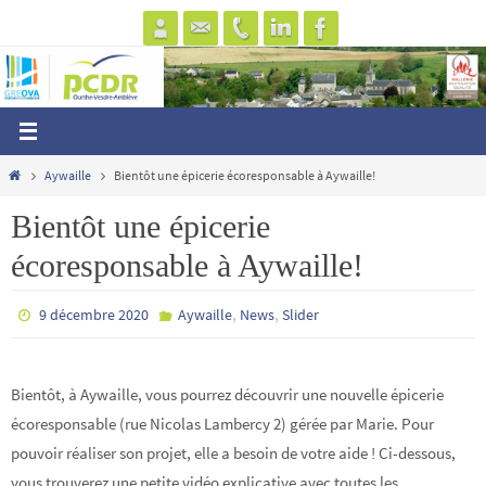
Passer
vers
le
contenu
Home
Aywaille
Bientôt une épicerie écoresponsable à Aywaille!
Bientôt une épicerie
écoresponsable à Aywaille!
,
,
9 décembre 2020
Aywaille
News
Slider
Bientôt, à Aywaille, vous pourrez découvrir une nouvelle épicerie
écoresponsable (rue Nicolas Lambercy 2) gérée par Marie. Pour
pouvoir réaliser son projet, elle a besoin de votre aide ! Ci-dessous,
vous trouverez une petite vidéo explicative avec toutes les