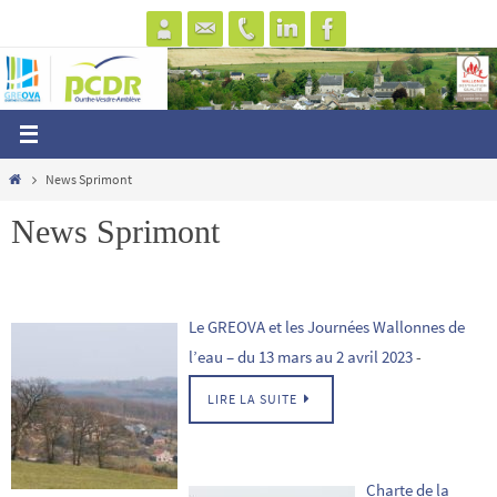
Passer
vers
le
contenu
Home
News Sprimont
News Sprimont
Le GREOVA et les Journées Wallonnes de
l’eau – du 13 mars au 2 avril 2023
-
LIRE LA SUITE
Charte de la