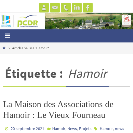
Passer
vers
le
contenu
Home
Articles balisés "Hamoir"
Étiquette :
Hamoir
La Maison des Associations de
Hamoir : Le Vieux Fourneau
,
,
,
20 septembre 2021
Hamoir
News
Projets
Hamoir
news