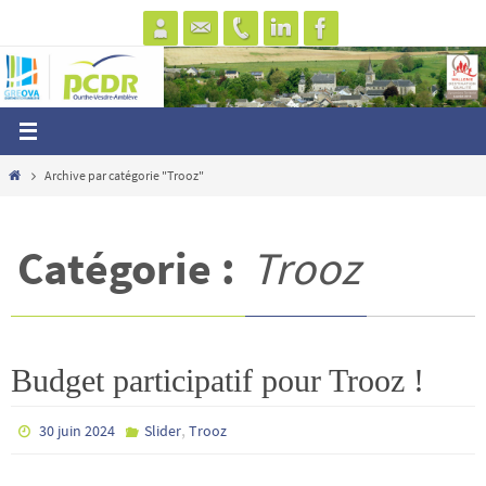
Passer
vers
le
contenu
Home
Archive par catégorie "Trooz"
Catégorie :
Trooz
Budget participatif pour Trooz !
,
30 juin 2024
Slider
Trooz