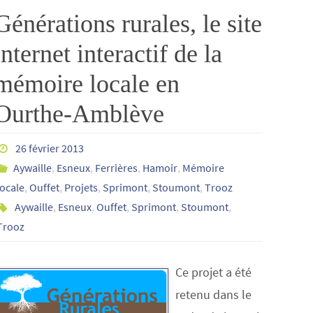
Générations rurales, le site
internet interactif de la
mémoire locale en
Ourthe-Amblève
26 février 2013
Aywaille
,
Esneux
,
Ferrières
,
Hamoir
,
Mémoire
locale
,
Ouffet
,
Projets
,
Sprimont
,
Stoumont
,
Trooz
Aywaille
,
Esneux
,
Ouffet
,
Sprimont
,
Stoumont
,
Trooz
Ce projet a été
retenu dans le