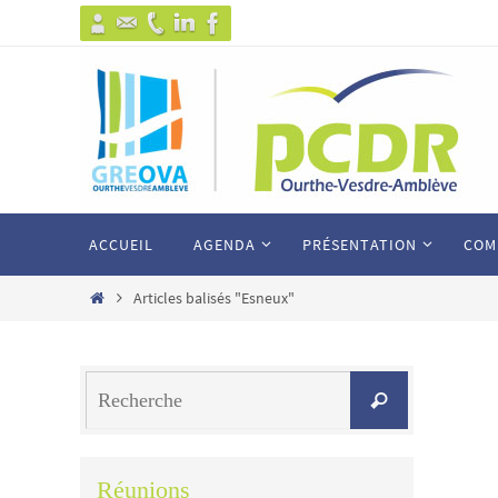
Passer
vers
le
contenu
Passer
ACCUEIL
AGENDA
PRÉSENTATION
COM
vers
le
Home
Articles balisés "Esneux"
contenu
Search
Recherche
for:
Réunions